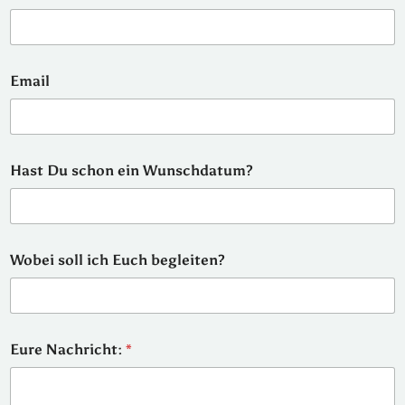
Email
Hast Du schon ein Wunschdatum?
Wobei soll ich Euch begleiten?
W
Eure Nachricht:
*
u
n
s
c